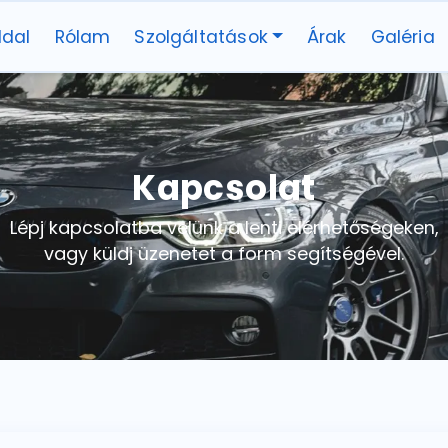
ldal
Rólam
Szolgáltatások
Árak
Galéria
Kapcsolat
Lépj kapcsolatba velünk a lenti elérhetőségeken,
vagy küldj üzenetet a form segítségével.