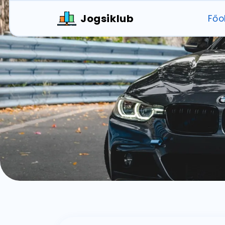
Jogsiklub
Főo