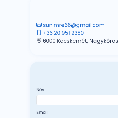
sunimre66@gmail.com
+36 20 951 2380
6000 Kecskemét, Nagykőrösi 
Név
Email