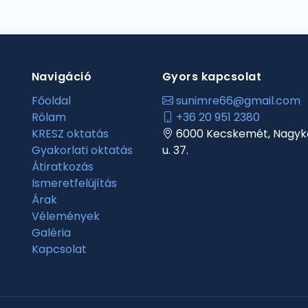
Navigáció
Gyors kapcsolat
Főoldal
sunimre66@gmail.com
Rólam
+36 20 951 2380
KRESZ oktatás
6000 Kecskemét, Nagyk
Gyakorlati oktatás
u. 37.
Átiratkozás
Ismeretfelújítás
Árak
Vélemények
Galéria
Kapcsolat